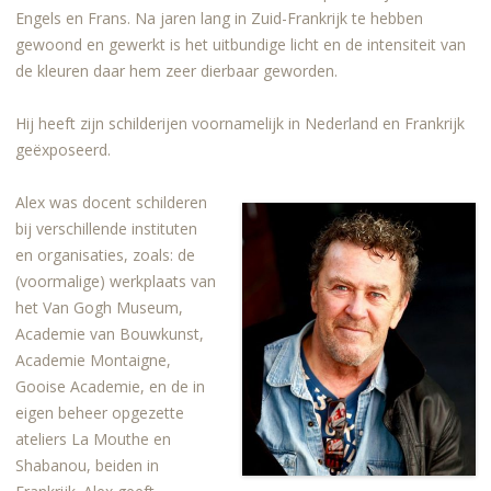
Engels en Frans. Na jaren lang in Zuid-Frankrijk te hebben
gewoond en gewerkt is het uitbundige licht en de intensiteit van
de kleuren daar hem zeer dierbaar geworden.
Hij heeft zijn schilderijen voornamelijk in Nederland en Frankrijk
geëxposeerd.
Alex was docent schilderen
bij verschillende instituten
en organisaties, zoals: de
(voormalige) werkplaats van
het Van Gogh Museum,
Academie van Bouwkunst,
Academie Montaigne,
Gooise Academie, en de in
eigen beheer opgezette
ateliers La Mouthe en
Shabanou, beiden in