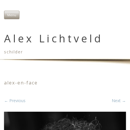
Menu
Skip to content
Alex Lichtveld
schilder
alex-en-face
← Previous
Next →